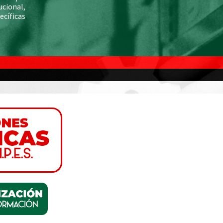
cional,
ecíficas